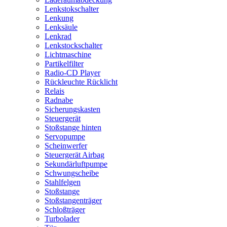
Lenkstokschalter
Lenkung
Lenksäule
Lenkrad
Lenkstockschalter
Lichtmaschine
Partikelfilter
Radio-CD Player
Rückleuchte Rücklicht
Relais
Radnabe
Sicherungskasten
Steuergerät
Stoßstange hinten
Servopumpe
Scheinwerfer
Steuergerät Airbag
Sekundärluftpumpe
Schwungscheibe
Stahlfelgen
Stoßstange
Stoßstangenträger
Schloßträger
Turbolader