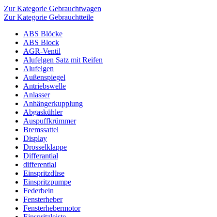
Zur Kategorie Gebrauchtwagen
Zur Kategorie Gebrauchtteile
ABS Blöcke
ABS Block
AGR-Ventil
Alufelgen Satz mit Reifen
Alufelgen
Außenspiegel
Antriebswelle
Anlasser
Anhängerkupplung
Abgaskühler
Auspuffkrümmer
Bremssattel
Display
Drosselklappe
Differantial
differential
Einspritzdüse
Einspritzpumpe
Federbein
Fensterheber
Fensterhebermotor
Einspritzleiste