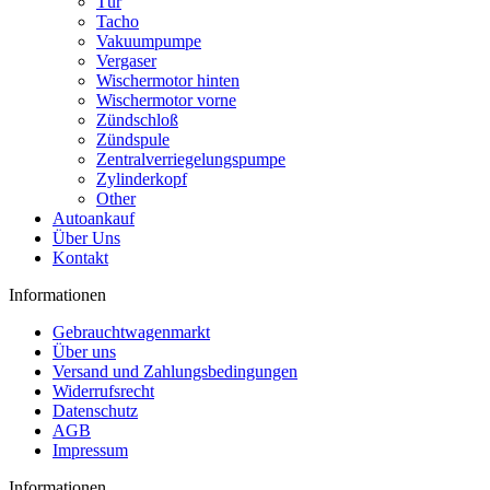
Tür
Tacho
Vakuumpumpe
Vergaser
Wischermotor hinten
Wischermotor vorne
Zündschloß
Zündspule
Zentralverriegelungspumpe
Zylinderkopf
Other
Autoankauf
Über Uns
Kontakt
Informationen
Gebrauchtwagenmarkt
Über uns
Versand und Zahlungsbedingungen
Widerrufsrecht
Datenschutz
AGB
Impressum
Informationen