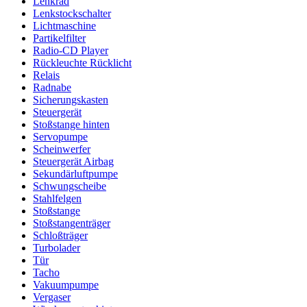
Lenkrad
Lenkstockschalter
Lichtmaschine
Partikelfilter
Radio-CD Player
Rückleuchte Rücklicht
Relais
Radnabe
Sicherungskasten
Steuergerät
Stoßstange hinten
Servopumpe
Scheinwerfer
Steuergerät Airbag
Sekundärluftpumpe
Schwungscheibe
Stahlfelgen
Stoßstange
Stoßstangenträger
Schloßträger
Turbolader
Tür
Tacho
Vakuumpumpe
Vergaser