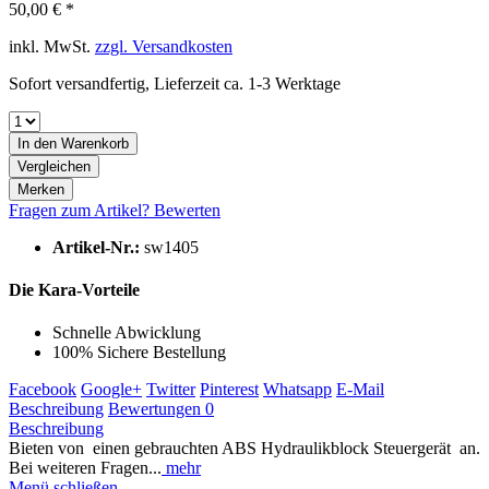
50,00 € *
inkl. MwSt.
zzgl. Versandkosten
Sofort versandfertig, Lieferzeit ca. 1-3 Werktage
In den
Warenkorb
Vergleichen
Merken
Fragen zum Artikel?
Bewerten
Artikel-Nr.:
sw1405
Die Kara-Vorteile
Schnelle Abwicklung
100% Sichere Bestellung
Facebook
Google+
Twitter
Pinterest
Whatsapp
E-Mail
Beschreibung
Bewertungen
0
Beschreibung
Bieten von einen gebrauchten ABS Hydraulikblock Steuergerät an.
Bei weiteren Fragen...
mehr
Menü schließen