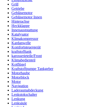
Grill
Getriebe
Gebläsemotor
Gebläsemotor Innen
Hinterachse
Heckklappe
Innenauststattung
Katalysator
Klimakompressor
Kardanwelle
Komfortsteuergerät
kraftstofftank
karosserieteile/Front
Klimabedienteil
Kotflügel
Kraftstoffpumpe Tankgeber
Motorhaube
Motorblock
Motor
Navigation
Laderaumabdeckung
Lenkstokschalter
Lenkung
Lenksäule