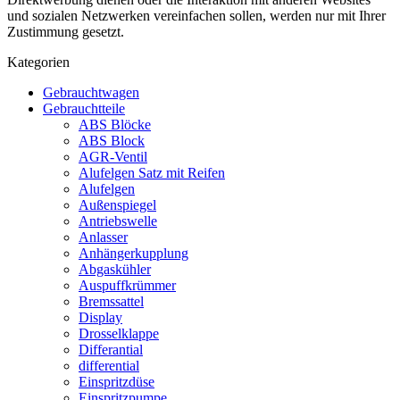
und sozialen Netzwerken vereinfachen sollen, werden nur mit Ihrer
Zustimmung gesetzt.
Kategorien
Gebrauchtwagen
Gebrauchtteile
ABS Blöcke
ABS Block
AGR-Ventil
Alufelgen Satz mit Reifen
Alufelgen
Außenspiegel
Antriebswelle
Anlasser
Anhängerkupplung
Abgaskühler
Auspuffkrümmer
Bremssattel
Display
Drosselklappe
Differantial
differential
Einspritzdüse
Einspritzpumpe