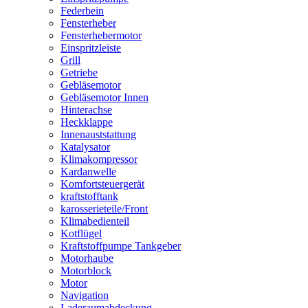
Federbein
Fensterheber
Fensterhebermotor
Einspritzleiste
Grill
Getriebe
Gebläsemotor
Gebläsemotor Innen
Hinterachse
Heckklappe
Innenauststattung
Katalysator
Klimakompressor
Kardanwelle
Komfortsteuergerät
kraftstofftank
karosserieteile/Front
Klimabedienteil
Kotflügel
Kraftstoffpumpe Tankgeber
Motorhaube
Motorblock
Motor
Navigation
Laderaumabdeckung