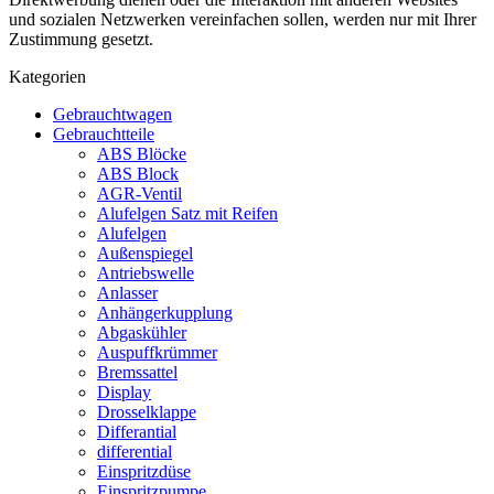
und sozialen Netzwerken vereinfachen sollen, werden nur mit Ihrer
Zustimmung gesetzt.
Kategorien
Gebrauchtwagen
Gebrauchtteile
ABS Blöcke
ABS Block
AGR-Ventil
Alufelgen Satz mit Reifen
Alufelgen
Außenspiegel
Antriebswelle
Anlasser
Anhängerkupplung
Abgaskühler
Auspuffkrümmer
Bremssattel
Display
Drosselklappe
Differantial
differential
Einspritzdüse
Einspritzpumpe