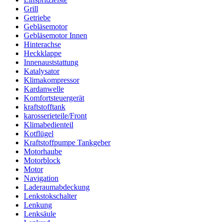
Grill
Getriebe
Gebläsemotor
Gebläsemotor Innen
Hinterachse
Heckklappe
Innenauststattung
Katalysator
Klimakompressor
Kardanwelle
Komfortsteuergerät
kraftstofftank
karosserieteile/Front
Klimabedienteil
Kotflügel
Kraftstoffpumpe Tankgeber
Motorhaube
Motorblock
Motor
Navigation
Laderaumabdeckung
Lenkstokschalter
Lenkung
Lenksäule