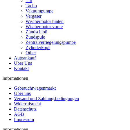
Tür
Tacho
Vakuumpumpe
Vergaser
Wischermotor hinten
Wischermotor vorne
Zündschloß
Zündspule
Zentralverriegelungspumpe
Zylinderkopf
Other
Autoankauf
Über Uns
Kontakt
Informationen
Gebrauchtwagenmarkt
Über uns
Versand und Zahlungsbedingungen
Widerrufsrecht
Datenschutz
AGB
Impressum
Informationen