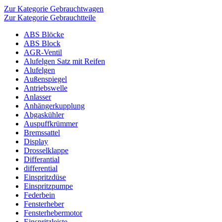
Zur Kategorie Gebrauchtwagen
Zur Kategorie Gebrauchtteile
ABS Blöcke
ABS Block
AGR-Ventil
Alufelgen Satz mit Reifen
Alufelgen
Außenspiegel
Antriebswelle
Anlasser
Anhängerkupplung
Abgaskühler
Auspuffkrümmer
Bremssattel
Display
Drosselklappe
Differantial
differential
Einspritzdüse
Einspritzpumpe
Federbein
Fensterheber
Fensterhebermotor
Einspritzleiste