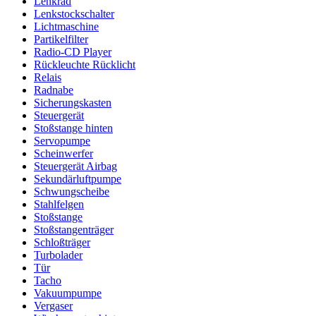
Lenkrad
Lenkstockschalter
Lichtmaschine
Partikelfilter
Radio-CD Player
Rückleuchte Rücklicht
Relais
Radnabe
Sicherungskasten
Steuergerät
Stoßstange hinten
Servopumpe
Scheinwerfer
Steuergerät Airbag
Sekundärluftpumpe
Schwungscheibe
Stahlfelgen
Stoßstange
Stoßstangenträger
Schloßträger
Turbolader
Tür
Tacho
Vakuumpumpe
Vergaser