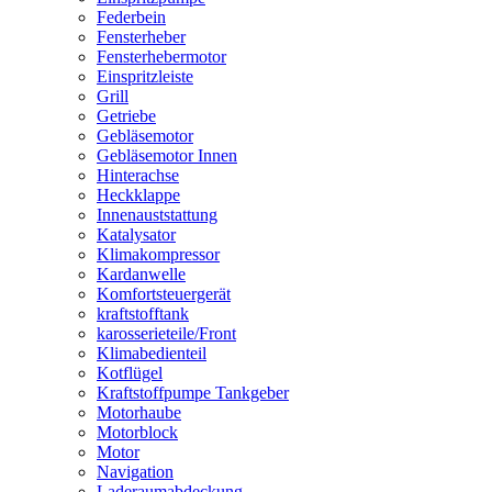
Federbein
Fensterheber
Fensterhebermotor
Einspritzleiste
Grill
Getriebe
Gebläsemotor
Gebläsemotor Innen
Hinterachse
Heckklappe
Innenauststattung
Katalysator
Klimakompressor
Kardanwelle
Komfortsteuergerät
kraftstofftank
karosserieteile/Front
Klimabedienteil
Kotflügel
Kraftstoffpumpe Tankgeber
Motorhaube
Motorblock
Motor
Navigation
Laderaumabdeckung