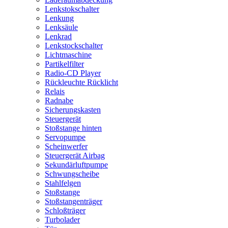
Lenkstokschalter
Lenkung
Lenksäule
Lenkrad
Lenkstockschalter
Lichtmaschine
Partikelfilter
Radio-CD Player
Rückleuchte Rücklicht
Relais
Radnabe
Sicherungskasten
Steuergerät
Stoßstange hinten
Servopumpe
Scheinwerfer
Steuergerät Airbag
Sekundärluftpumpe
Schwungscheibe
Stahlfelgen
Stoßstange
Stoßstangenträger
Schloßträger
Turbolader