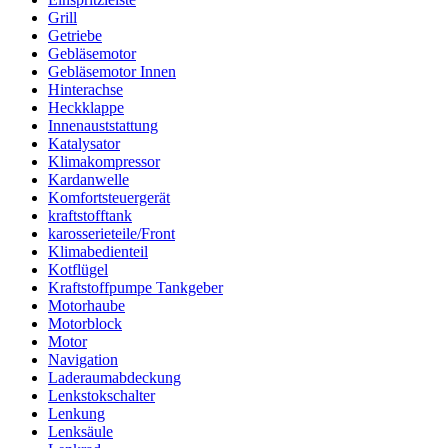
Grill
Getriebe
Gebläsemotor
Gebläsemotor Innen
Hinterachse
Heckklappe
Innenauststattung
Katalysator
Klimakompressor
Kardanwelle
Komfortsteuergerät
kraftstofftank
karosserieteile/Front
Klimabedienteil
Kotflügel
Kraftstoffpumpe Tankgeber
Motorhaube
Motorblock
Motor
Navigation
Laderaumabdeckung
Lenkstokschalter
Lenkung
Lenksäule