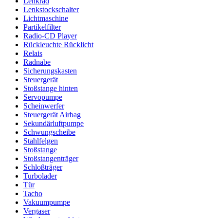
Lenkrad
Lenkstockschalter
Lichtmaschine
Partikelfilter
Radio-CD Player
Rückleuchte Rücklicht
Relais
Radnabe
Sicherungskasten
Steuergerät
Stoßstange hinten
Servopumpe
Scheinwerfer
Steuergerät Airbag
Sekundärluftpumpe
Schwungscheibe
Stahlfelgen
Stoßstange
Stoßstangenträger
Schloßträger
Turbolader
Tür
Tacho
Vakuumpumpe
Vergaser