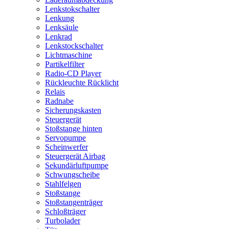
Lenkstokschalter
Lenkung
Lenksäule
Lenkrad
Lenkstockschalter
Lichtmaschine
Partikelfilter
Radio-CD Player
Rückleuchte Rücklicht
Relais
Radnabe
Sicherungskasten
Steuergerät
Stoßstange hinten
Servopumpe
Scheinwerfer
Steuergerät Airbag
Sekundärluftpumpe
Schwungscheibe
Stahlfelgen
Stoßstange
Stoßstangenträger
Schloßträger
Turbolader