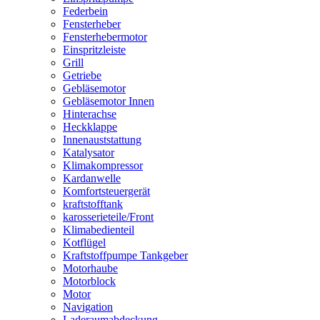
Federbein
Fensterheber
Fensterhebermotor
Einspritzleiste
Grill
Getriebe
Gebläsemotor
Gebläsemotor Innen
Hinterachse
Heckklappe
Innenauststattung
Katalysator
Klimakompressor
Kardanwelle
Komfortsteuergerät
kraftstofftank
karosserieteile/Front
Klimabedienteil
Kotflügel
Kraftstoffpumpe Tankgeber
Motorhaube
Motorblock
Motor
Navigation
Laderaumabdeckung