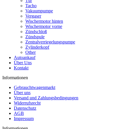
Tür
Tacho
Vakuumpumpe
Vergaser
Wischermotor hinten
Wischermotor vorne
Zündschloß
Zündspule
Zentralverriegelungspumpe
Zylinderkopf
Other
Autoankauf
Über Uns
Kontakt
Informationen
Gebrauchtwagenmarkt
Über uns
Versand und Zahlungsbedingungen
Widerrufsrecht
Datenschutz
AGB
Impressum
Informationen