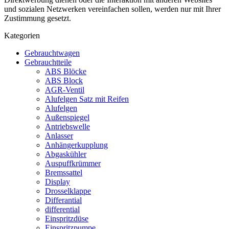
und sozialen Netzwerken vereinfachen sollen, werden nur mit Ihrer
Zustimmung gesetzt.
Kategorien
Gebrauchtwagen
Gebrauchtteile
ABS Blöcke
ABS Block
AGR-Ventil
Alufelgen Satz mit Reifen
Alufelgen
Außenspiegel
Antriebswelle
Anlasser
Anhängerkupplung
Abgaskühler
Auspuffkrümmer
Bremssattel
Display
Drosselklappe
Differantial
differential
Einspritzdüse
Einspritzpumpe