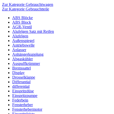
Zur Kategorie Gebrauchtwagen
Zur Kategorie Gebrauchtteile
ABS Blöcke
ABS Block
AGR-Ventil
Alufelgen Satz mit Reifen
Alufelgen
Außenspiegel
Antriebswelle
Anlasser
Anhängerkupplung
Abgaskühler
Auspuffkrümmer
Bremssattel
Display
Drosselklappe
Differantial
differential
Einspritzdüse
Einspritzpumpe
Federbein
Fensterheber
Fensterhebermotor
Einspritzleiste