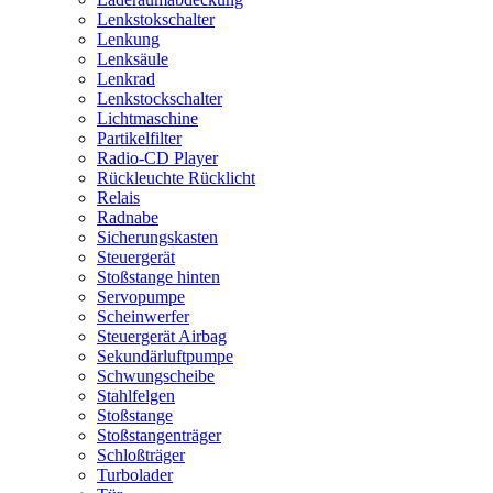
Lenkstokschalter
Lenkung
Lenksäule
Lenkrad
Lenkstockschalter
Lichtmaschine
Partikelfilter
Radio-CD Player
Rückleuchte Rücklicht
Relais
Radnabe
Sicherungskasten
Steuergerät
Stoßstange hinten
Servopumpe
Scheinwerfer
Steuergerät Airbag
Sekundärluftpumpe
Schwungscheibe
Stahlfelgen
Stoßstange
Stoßstangenträger
Schloßträger
Turbolader