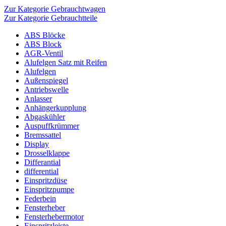
Zur Kategorie Gebrauchtwagen
Zur Kategorie Gebrauchtteile
ABS Blöcke
ABS Block
AGR-Ventil
Alufelgen Satz mit Reifen
Alufelgen
Außenspiegel
Antriebswelle
Anlasser
Anhängerkupplung
Abgaskühler
Auspuffkrümmer
Bremssattel
Display
Drosselklappe
Differantial
differential
Einspritzdüse
Einspritzpumpe
Federbein
Fensterheber
Fensterhebermotor
Einspritzleiste