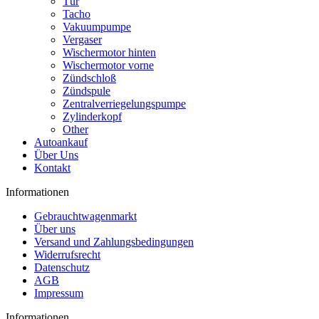
Tür
Tacho
Vakuumpumpe
Vergaser
Wischermotor hinten
Wischermotor vorne
Zündschloß
Zündspule
Zentralverriegelungspumpe
Zylinderkopf
Other
Autoankauf
Über Uns
Kontakt
Informationen
Gebrauchtwagenmarkt
Über uns
Versand und Zahlungsbedingungen
Widerrufsrecht
Datenschutz
AGB
Impressum
Informationen