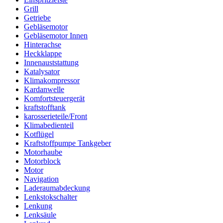
Grill
Getriebe
Gebläsemotor
Gebläsemotor Innen
Hinterachse
Heckklappe
Innenauststattung
Katalysator
Klimakompressor
Kardanwelle
Komfortsteuergerät
kraftstofftank
karosserieteile/Front
Klimabedienteil
Kotflügel
Kraftstoffpumpe Tankgeber
Motorhaube
Motorblock
Motor
Navigation
Laderaumabdeckung
Lenkstokschalter
Lenkung
Lenksäule