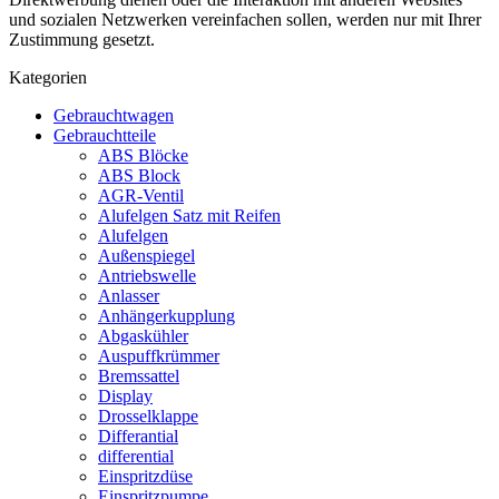
und sozialen Netzwerken vereinfachen sollen, werden nur mit Ihrer
Zustimmung gesetzt.
Kategorien
Gebrauchtwagen
Gebrauchtteile
ABS Blöcke
ABS Block
AGR-Ventil
Alufelgen Satz mit Reifen
Alufelgen
Außenspiegel
Antriebswelle
Anlasser
Anhängerkupplung
Abgaskühler
Auspuffkrümmer
Bremssattel
Display
Drosselklappe
Differantial
differential
Einspritzdüse
Einspritzpumpe