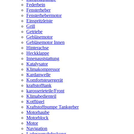
Federbein
Fensterheber
Fensterhebermotor
Einspritzleiste
Grill
Getriebe
Gebläsemotor
Gebläsemotor Innen
Hinterachse
Heckklappe
Innenauststattung
Katalysator
Klimakompressor
Kardanwelle
Komfortsteuergerät
kraftstofftank
karosserieteile/Front
Klimabedienteil
Kotflügel
Kraftstoffpumpe Tankgeber
Motorhaube
Motorblock
Motor
Navigation
Laderaumabdeckung