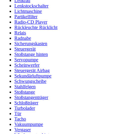
Lenkrad
Lenkstockschalter
Lichtmaschine
Partikelfilter
Radio-CD Player
Rückleuchte Rücklicht
Relais
Radnabe
Sicherungskasten
Steuergerät
Stoßstange hinten
Servopumpe
Scheinwerfer
Steuergerät Airbag
Sekundärluftpumpe
Schwungscheibe
Stahlfelgen
Stoßstange
Stoßstangenträger
Schloßträger
Turbolader
Tür
Tacho
Vakuumpumpe
Vergaser