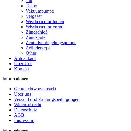
Tür
Tacho
Vakuumpumpe
Vergaser
Wischermotor hinten
Wischermotor vorne
Zündschloß
Zündspule
Zentralverriegelungspumpe
Zylinderkopf
Other
Autoankauf
Über Uns
Kontakt
Informationen
Gebrauchtwagenmarkt
Über uns
Versand und Zahlungsbedingungen
Widerrufsrecht
Datenschutz
AGB
Impressum
Informationen