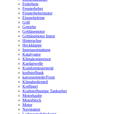
Federbein
Fensterheber
Fensterhebermotor
Einspritzleiste
Grill
Getriebe
Gebläsemotor
Gebläsemotor Innen
Hinterachse
Heckklappe
Innenauststattung
Katalysator
Klimakompressor
Kardanwelle
Komfortsteuergerät
kraftstofftank
karosserieteile/Front
Klimabedienteil
Kotflügel
Kraftstoffpumpe Tankgeber
Motorhaube
Motorblock
Motor
Navigation
Laderaumabdeckung