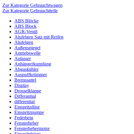
Zur Kategorie Gebrauchtwagen
Zur Kategorie Gebrauchtteile
ABS Blöcke
ABS Block
AGR-Ventil
Alufelgen Satz mit Reifen
Alufelgen
Außenspiegel
Antriebswelle
Anlasser
Anhängerkupplung
Abgaskühler
Auspuffkrümmer
Bremssattel
Display
Drosselklappe
Differantial
differential
Einspritzdüse
Einspritzpumpe
Federbein
Fensterheber
Fensterhebermotor
Einspritzleiste