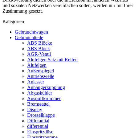
und sozialen Netzwerken vereinfachen sollen, werden nur mit Ihrer
Zustimmung gesetzt.
Kategorien
Gebrauchtwagen
Gebrauchtteile
ABS Blöcke
ABS Block
AGR-Ventil
Alufelgen Satz mit Reifen
Alufelgen
Außenspiegel
Antriebswelle
Anlasser
Anhängerkupplung
Abgaskühler
Auspuffkrümmer
Bremssattel
Display
Drosselklappe
Differantial
differential
Einspritzdüse
Einspritzpumpe