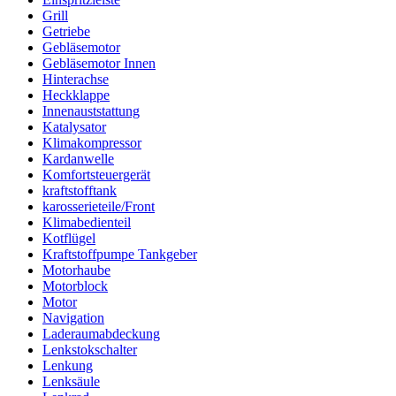
Grill
Getriebe
Gebläsemotor
Gebläsemotor Innen
Hinterachse
Heckklappe
Innenauststattung
Katalysator
Klimakompressor
Kardanwelle
Komfortsteuergerät
kraftstofftank
karosserieteile/Front
Klimabedienteil
Kotflügel
Kraftstoffpumpe Tankgeber
Motorhaube
Motorblock
Motor
Navigation
Laderaumabdeckung
Lenkstokschalter
Lenkung
Lenksäule