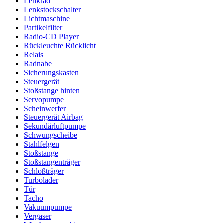
Lenkrad
Lenkstockschalter
Lichtmaschine
Partikelfilter
Radio-CD Player
Rückleuchte Rücklicht
Relais
Radnabe
Sicherungskasten
Steuergerät
Stoßstange hinten
Servopumpe
Scheinwerfer
Steuergerät Airbag
Sekundärluftpumpe
Schwungscheibe
Stahlfelgen
Stoßstange
Stoßstangenträger
Schloßträger
Turbolader
Tür
Tacho
Vakuumpumpe
Vergaser