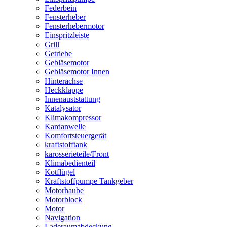
Federbein
Fensterheber
Fensterhebermotor
Einspritzleiste
Grill
Getriebe
Gebläsemotor
Gebläsemotor Innen
Hinterachse
Heckklappe
Innenauststattung
Katalysator
Klimakompressor
Kardanwelle
Komfortsteuergerät
kraftstofftank
karosserieteile/Front
Klimabedienteil
Kotflügel
Kraftstoffpumpe Tankgeber
Motorhaube
Motorblock
Motor
Navigation
Laderaumabdeckung