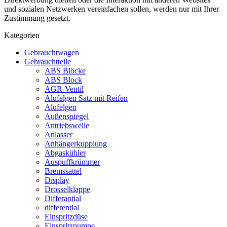
und sozialen Netzwerken vereinfachen sollen, werden nur mit Ihrer
Zustimmung gesetzt.
Kategorien
Gebrauchtwagen
Gebrauchtteile
ABS Blöcke
ABS Block
AGR-Ventil
Alufelgen Satz mit Reifen
Alufelgen
Außenspiegel
Antriebswelle
Anlasser
Anhängerkupplung
Abgaskühler
Auspuffkrümmer
Bremssattel
Display
Drosselklappe
Differantial
differential
Einspritzdüse
Einspritzpumpe