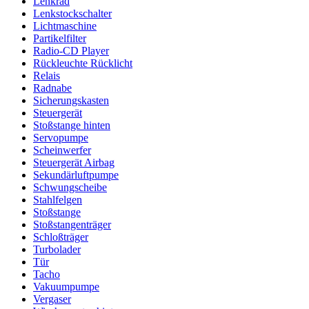
Lenkrad
Lenkstockschalter
Lichtmaschine
Partikelfilter
Radio-CD Player
Rückleuchte Rücklicht
Relais
Radnabe
Sicherungskasten
Steuergerät
Stoßstange hinten
Servopumpe
Scheinwerfer
Steuergerät Airbag
Sekundärluftpumpe
Schwungscheibe
Stahlfelgen
Stoßstange
Stoßstangenträger
Schloßträger
Turbolader
Tür
Tacho
Vakuumpumpe
Vergaser