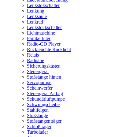
Lenkstokschalter
Lenkung
Lenksäule
Lenkrad
Lenkstockschalter
Lichtmaschine
Partikelfilter
Radio-CD Player
Rückleuchte Rücklicht
Relais
Radnabe
Sicherungskasten
Steuergerät
Stoßstange hinten
Servopumpe
Scheinwerfer
Steuergerät Airbag
Sekundärluftpumpe
Schwungscheibe
Stahlfelgen
Stoßstange
Stoßstangenträger
Schloßträger
Turbolader