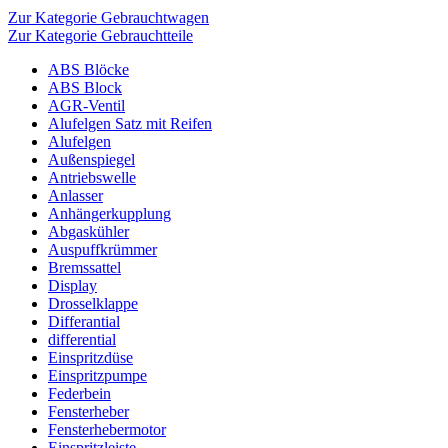
Zur Kategorie Gebrauchtwagen
Zur Kategorie Gebrauchtteile
ABS Blöcke
ABS Block
AGR-Ventil
Alufelgen Satz mit Reifen
Alufelgen
Außenspiegel
Antriebswelle
Anlasser
Anhängerkupplung
Abgaskühler
Auspuffkrümmer
Bremssattel
Display
Drosselklappe
Differantial
differential
Einspritzdüse
Einspritzpumpe
Federbein
Fensterheber
Fensterhebermotor
Einspritzleiste