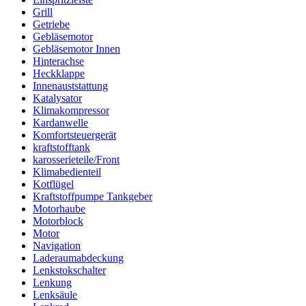
Grill
Getriebe
Gebläsemotor
Gebläsemotor Innen
Hinterachse
Heckklappe
Innenauststattung
Katalysator
Klimakompressor
Kardanwelle
Komfortsteuergerät
kraftstofftank
karosserieteile/Front
Klimabedienteil
Kotflügel
Kraftstoffpumpe Tankgeber
Motorhaube
Motorblock
Motor
Navigation
Laderaumabdeckung
Lenkstokschalter
Lenkung
Lenksäule