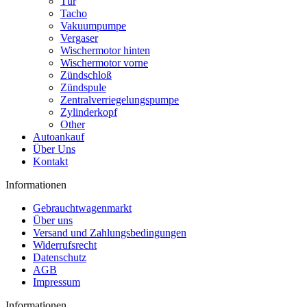
Tür
Tacho
Vakuumpumpe
Vergaser
Wischermotor hinten
Wischermotor vorne
Zündschloß
Zündspule
Zentralverriegelungspumpe
Zylinderkopf
Other
Autoankauf
Über Uns
Kontakt
Informationen
Gebrauchtwagenmarkt
Über uns
Versand und Zahlungsbedingungen
Widerrufsrecht
Datenschutz
AGB
Impressum
Informationen