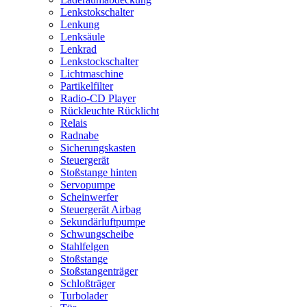
Lenkstokschalter
Lenkung
Lenksäule
Lenkrad
Lenkstockschalter
Lichtmaschine
Partikelfilter
Radio-CD Player
Rückleuchte Rücklicht
Relais
Radnabe
Sicherungskasten
Steuergerät
Stoßstange hinten
Servopumpe
Scheinwerfer
Steuergerät Airbag
Sekundärluftpumpe
Schwungscheibe
Stahlfelgen
Stoßstange
Stoßstangenträger
Schloßträger
Turbolader