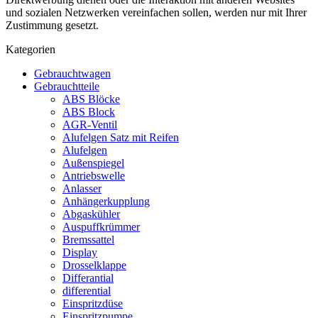
und sozialen Netzwerken vereinfachen sollen, werden nur mit Ihrer
Zustimmung gesetzt.
Kategorien
Gebrauchtwagen
Gebrauchtteile
ABS Blöcke
ABS Block
AGR-Ventil
Alufelgen Satz mit Reifen
Alufelgen
Außenspiegel
Antriebswelle
Anlasser
Anhängerkupplung
Abgaskühler
Auspuffkrümmer
Bremssattel
Display
Drosselklappe
Differantial
differential
Einspritzdüse
Einspritzpumpe