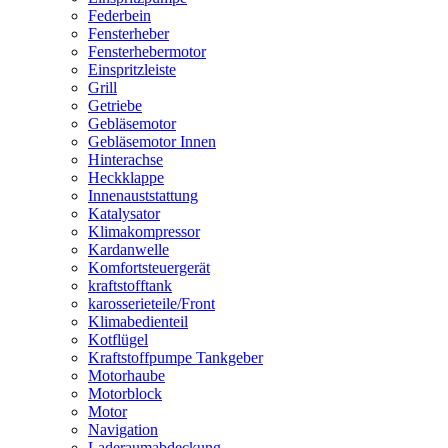
Federbein
Fensterheber
Fensterhebermotor
Einspritzleiste
Grill
Getriebe
Gebläsemotor
Gebläsemotor Innen
Hinterachse
Heckklappe
Innenauststattung
Katalysator
Klimakompressor
Kardanwelle
Komfortsteuergerät
kraftstofftank
karosserieteile/Front
Klimabedienteil
Kotflügel
Kraftstoffpumpe Tankgeber
Motorhaube
Motorblock
Motor
Navigation
Laderaumabdeckung