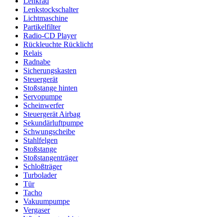
Lenkrad
Lenkstockschalter
Lichtmaschine
Partikelfilter
Radio-CD Player
Rückleuchte Rücklicht
Relais
Radnabe
Sicherungskasten
Steuergerät
Stoßstange hinten
Servopumpe
Scheinwerfer
Steuergerät Airbag
Sekundärluftpumpe
Schwungscheibe
Stahlfelgen
Stoßstange
Stoßstangenträger
Schloßträger
Turbolader
Tür
Tacho
Vakuumpumpe
Vergaser