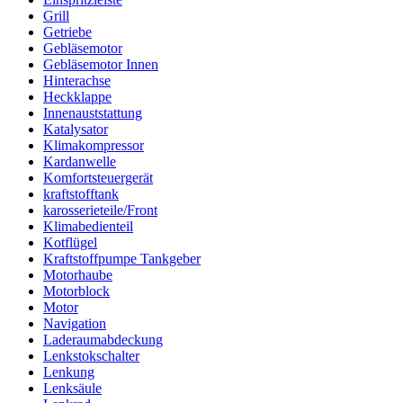
Grill
Getriebe
Gebläsemotor
Gebläsemotor Innen
Hinterachse
Heckklappe
Innenauststattung
Katalysator
Klimakompressor
Kardanwelle
Komfortsteuergerät
kraftstofftank
karosserieteile/Front
Klimabedienteil
Kotflügel
Kraftstoffpumpe Tankgeber
Motorhaube
Motorblock
Motor
Navigation
Laderaumabdeckung
Lenkstokschalter
Lenkung
Lenksäule