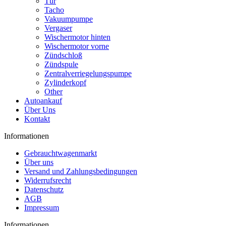
Tür
Tacho
Vakuumpumpe
Vergaser
Wischermotor hinten
Wischermotor vorne
Zündschloß
Zündspule
Zentralverriegelungspumpe
Zylinderkopf
Other
Autoankauf
Über Uns
Kontakt
Informationen
Gebrauchtwagenmarkt
Über uns
Versand und Zahlungsbedingungen
Widerrufsrecht
Datenschutz
AGB
Impressum
Informationen