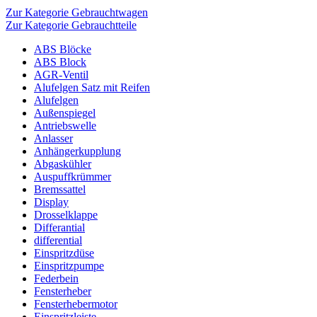
Zur Kategorie Gebrauchtwagen
Zur Kategorie Gebrauchtteile
ABS Blöcke
ABS Block
AGR-Ventil
Alufelgen Satz mit Reifen
Alufelgen
Außenspiegel
Antriebswelle
Anlasser
Anhängerkupplung
Abgaskühler
Auspuffkrümmer
Bremssattel
Display
Drosselklappe
Differantial
differential
Einspritzdüse
Einspritzpumpe
Federbein
Fensterheber
Fensterhebermotor
Einspritzleiste