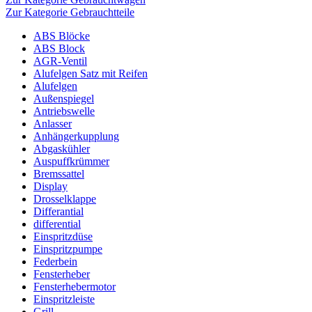
Zur Kategorie Gebrauchtteile
ABS Blöcke
ABS Block
AGR-Ventil
Alufelgen Satz mit Reifen
Alufelgen
Außenspiegel
Antriebswelle
Anlasser
Anhängerkupplung
Abgaskühler
Auspuffkrümmer
Bremssattel
Display
Drosselklappe
Differantial
differential
Einspritzdüse
Einspritzpumpe
Federbein
Fensterheber
Fensterhebermotor
Einspritzleiste
Grill