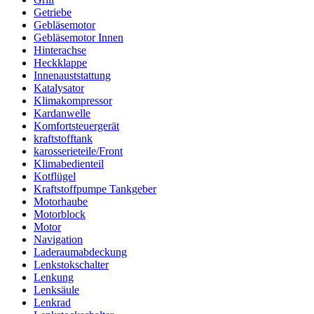
Getriebe
Gebläsemotor
Gebläsemotor Innen
Hinterachse
Heckklappe
Innenauststattung
Katalysator
Klimakompressor
Kardanwelle
Komfortsteuergerät
kraftstofftank
karosserieteile/Front
Klimabedienteil
Kotflügel
Kraftstoffpumpe Tankgeber
Motorhaube
Motorblock
Motor
Navigation
Laderaumabdeckung
Lenkstokschalter
Lenkung
Lenksäule
Lenkrad