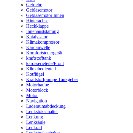
Getriebe
Gebläsemotor
Gebläsemotor Innen
Hinterachse
Heckklappe
Innenauststattung
Katalysator
Klimakompressor
Kardanwelle
Komfortsteuergerät
kraftstofftank
karosserieteile/Front
Klimabedienteil
Kotflügel
Kraftstoffpumpe Tankgeber
Motorhaube
Motorblock
Motor
Navigation
Laderaumabdeckung
Lenkstokschalter
Lenkung
Lenksäule
Lenkrad
Lenkstockschalter