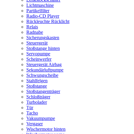
Lichtmaschine
Partikelfilter
Radio-CD Player
Rückleuchte Rücklicht
Relais
Radnabe
Sicherungskasten
Steuergerät
Stoßstange hinten
Servopumpe
Scheinwerfer
Steuergerät Airbag
Sekundärluftpumpe
Schwungscheibe
Stahlfelgen
Stoßstange
Stoßstangenträger
Schloßträger
Turbolader
Tür
Tacho
Vakuumpumpe
Vergaser
Wischermotor hinten