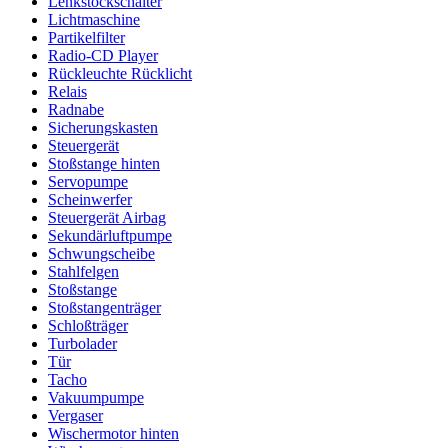
Lenkstockschalter
Lichtmaschine
Partikelfilter
Radio-CD Player
Rückleuchte Rücklicht
Relais
Radnabe
Sicherungskasten
Steuergerät
Stoßstange hinten
Servopumpe
Scheinwerfer
Steuergerät Airbag
Sekundärluftpumpe
Schwungscheibe
Stahlfelgen
Stoßstange
Stoßstangenträger
Schloßträger
Turbolader
Tür
Tacho
Vakuumpumpe
Vergaser
Wischermotor hinten