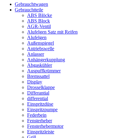
Gebrauchtwagen
Gebrauchtteile
ABS Blöcke
ABS Block
AGR-Ventil
Alufelgen Satz mit Reifen
Alufelgen
Außenspiegel
Antriebswelle
Anlasser
Anhängerkupplung
Abgaskühler
Auspuffkrümmer
Bremssattel
Display
Drosselklappe
Differantial
differential
Einspritzdüse
Einspritzpumpe
Federbein
Fensterheber
Fensterhebermotor
Einspritzleiste
Grill